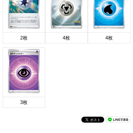
2枚
4枚
4枚
3枚