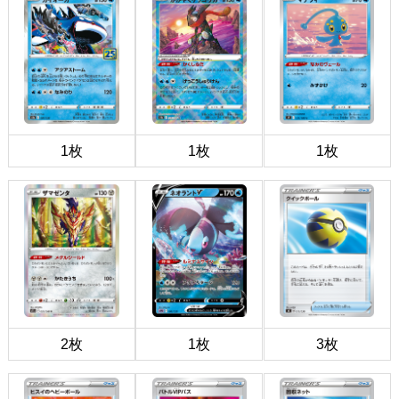
1枚
1枚
1枚
2枚
1枚
3枚