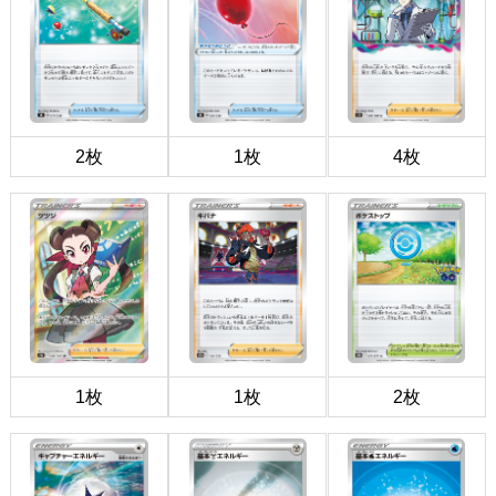
2枚
1枚
4枚
1枚
1枚
2枚