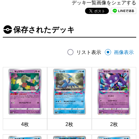
デッキ一覧画像をシェアする
保存されたデッキ
リスト表示
画像表示
4枚
2枚
2枚