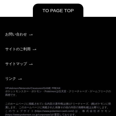
TO PAGE TOP
お問い合わせ
サイトのご利用
サイトマップ
リンク
©Pokémon/Nintendo/Creatures/GAME FREAK
ポケットモンスター・ポケモン・Pokémonは任天堂・クリーチャーズ・ゲームフリークの
商標です。
このホームページに掲載されている内容の著作権は(株)クリーチャーズ、(株)ポケモンに帰
属します。 このホームページに掲載された画像その他の内容の無断転載はお断りします。
このウェブサイト(
https://www.pokemon-card.com/
)は、株式会社ポケモン
(
https://www.pokemon.co.jp/corporate/
)が運営しております。