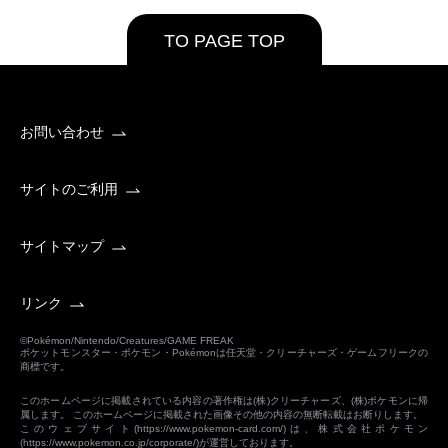
TO PAGE TOP
お問い合わせ
サイトのご利用
サイトマップ
リンク
©Pokémon/Nintendo/Creatures/GAME FREAK
ポケットモンスター・ポケモン・Pokémonは任天堂・クリーチャーズ・ゲームフリークの
商標です。
このホームページに掲載されている内容の著作権は(株)クリーチャーズ、(株)ポケモンに帰
属します。 このホームページに掲載された画像その他の内容の無断転載はお断りします。
このウェブサイト(
https://www.pokemon-card.com/
)は、株式会社ポケモン
(
https://www.pokemon.co.jp/corporate/
)が運営しております。