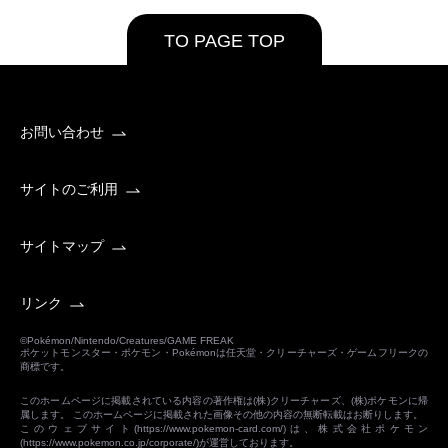
TO PAGE TOP
お問い合わせ
サイトのご利用
サイトマップ
リンク
©Pokémon/Nintendo/Creatures/GAME FREAK
ポケットモンスター・ポケモン・Pokémonは任天堂・クリーチャーズ・ゲームフリークの
商標です。
このホームページに掲載されている内容の著作権は(株)クリーチャーズ、(株)ポケモンに帰
属します。 このホームページに掲載された画像その他の内容の無断転載はお断りします。
このウェブサイト(
https://www.pokemon-card.com/
)は、株式会社ポケモン
(
https://www.pokemon.co.jp/corporate/
)が運営しております。