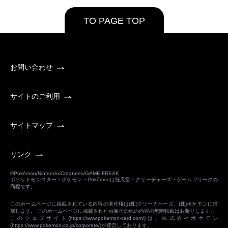
TO PAGE TOP
お問い合わせ
サイトのご利用
サイトマップ
リンク
©Pokémon/Nintendo/Creatures/GAME FREAK
ポケットモンスター・ポケモン・Pokémonは任天堂・クリーチャーズ・ゲームフリークの
商標です。
このホームページに掲載されている内容の著作権は(株)クリーチャーズ、(株)ポケモンに帰
属します。 このホームページに掲載された画像その他の内容の無断転載はお断りします。
このウェブサイト(
https://www.pokemon-card.com/
)は、株式会社ポケモン
(
https://www.pokemon.co.jp/corporate/
)が運営しております。