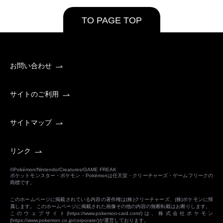
TO PAGE TOP
お問い合わせ
サイトのご利用
サイトマップ
リンク
©Pokémon/Nintendo/Creatures/GAME FREAK
ポケットモンスター・ポケモン・Pokémonは任天堂・クリーチャーズ・ゲームフリークの
商標です。
このホームページに掲載されている内容の著作権は(株)クリーチャーズ、(株)ポケモンに帰
属します。 このホームページに掲載された画像その他の内容の無断転載はお断りします。
このウェブサイト(
https://www.pokemon-card.com/
)は、株式会社ポケモン
(
https://www.pokemon.co.jp/corporate/
)が運営しております。