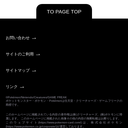
TO PAGE TOP
お問い合わせ
サイトのご利用
サイトマップ
リンク
©Pokémon/Nintendo/Creatures/GAME FREAK
ポケットモンスター・ポケモン・Pokémonは任天堂・クリーチャーズ・ゲームフリークの
商標です。
このホームページに掲載されている内容の著作権は(株)クリーチャーズ、(株)ポケモンに帰
属します。 このホームページに掲載された画像その他の内容の無断転載はお断りします。
このウェブサイト(
https://www.pokemon-card.com/
)は、株式会社ポケモン
(
https://www.pokemon.co.jp/corporate/
)が運営しております。