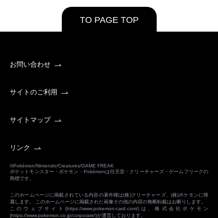
TO PAGE TOP
お問い合わせ
サイトのご利用
サイトマップ
リンク
©Pokémon/Nintendo/Creatures/GAME FREAK
ポケットモンスター・ポケモン・Pokémonは任天堂・クリーチャーズ・ゲームフリークの
商標です。
このホームページに掲載されている内容の著作権は(株)クリーチャーズ、(株)ポケモンに帰
属します。 このホームページに掲載された画像その他の内容の無断転載はお断りします。
このウェブサイト(
https://www.pokemon-card.com/
)は、株式会社ポケモン
(
https://www.pokemon.co.jp/corporate/
)が運営しております。