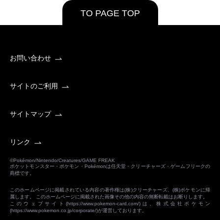
TO PAGE TOP
お問い合わせ
サイトのご利用
サイトマップ
リンク
©Pokémon/Nintendo/Creatures/GAME FREAK
ポケットモンスター・ポケモン・Pokémonは任天堂・クリーチャーズ・ゲームフリークの
商標です。
このホームページに掲載されている内容の著作権は(株)クリーチャーズ、(株)ポケモンに帰
属します。 このホームページに掲載された画像その他の内容の無断転載はお断りします。
このウェブサイト(
https://www.pokemon-card.com/
)は、株式会社ポケモン
(
https://www.pokemon.co.jp/corporate/
)が運営しております。