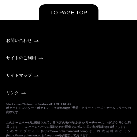
TO PAGE TOP
お問い合わせ
サイトのご利用
サイトマップ
リンク
©Pokémon/Nintendo/Creatures/GAME FREAK
ポケットモンスター・ポケモン・Pokémonは任天堂・クリーチャーズ・ゲームフリークの
商標です。
このホームページに掲載されている内容の著作権は(株)クリーチャーズ、(株)ポケモンに帰
属します。 このホームページに掲載された画像その他の内容の無断転載はお断りします。
このウェブサイト(
https://www.pokemon-card.com/
)は、株式会社ポケモン
(
https://www.pokemon.co.jp/corporate/
)が運営しております。