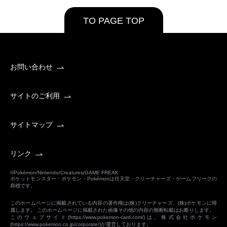
TO PAGE TOP
お問い合わせ
サイトのご利用
サイトマップ
リンク
©Pokémon/Nintendo/Creatures/GAME FREAK
ポケットモンスター・ポケモン・Pokémonは任天堂・クリーチャーズ・ゲームフリークの
商標です。
このホームページに掲載されている内容の著作権は(株)クリーチャーズ、(株)ポケモンに帰
属します。 このホームページに掲載された画像その他の内容の無断転載はお断りします。
このウェブサイト(
https://www.pokemon-card.com/
)は、株式会社ポケモン
(
https://www.pokemon.co.jp/corporate/
)が運営しております。