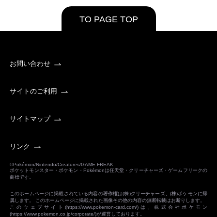
TO PAGE TOP
お問い合わせ
サイトのご利用
サイトマップ
リンク
©Pokémon/Nintendo/Creatures/GAME FREAK
ポケットモンスター・ポケモン・Pokémonは任天堂・クリーチャーズ・ゲームフリークの
商標です。
このホームページに掲載されている内容の著作権は(株)クリーチャーズ、(株)ポケモンに帰
属します。 このホームページに掲載された画像その他の内容の無断転載はお断りします。
このウェブサイト(
https://www.pokemon-card.com/
)は、株式会社ポケモン
(
https://www.pokemon.co.jp/corporate/
)が運営しております。