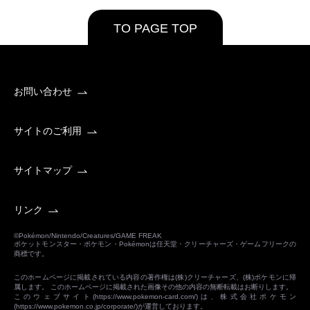
TO PAGE TOP
お問い合わせ
サイトのご利用
サイトマップ
リンク
©Pokémon/Nintendo/Creatures/GAME FREAK
ポケットモンスター・ポケモン・Pokémonは任天堂・クリーチャーズ・ゲームフリークの
商標です。
このホームページに掲載されている内容の著作権は(株)クリーチャーズ、(株)ポケモンに帰
属します。 このホームページに掲載された画像その他の内容の無断転載はお断りします。
このウェブサイト(
https://www.pokemon-card.com/
)は、株式会社ポケモン
(
https://www.pokemon.co.jp/corporate/
)が運営しております。