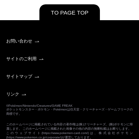
TO PAGE TOP
お問い合わせ
サイトのご利用
サイトマップ
リンク
©Pokémon/Nintendo/Creatures/GAME FREAK
ポケットモンスター・ポケモン・Pokémonは任天堂・クリーチャーズ・ゲームフリークの
商標です。
このホームページに掲載されている内容の著作権は(株)クリーチャーズ、(株)ポケモンに帰
属します。 このホームページに掲載された画像その他の内容の無断転載はお断りします。
このウェブサイト(
https://www.pokemon-card.com/
)は、株式会社ポケモン
(
https://www.pokemon.co.jp/corporate/
)が運営しております。