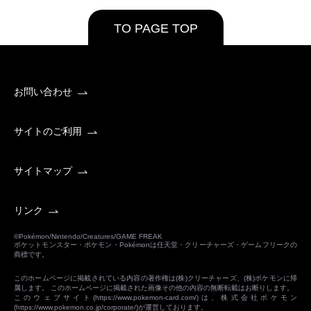
TO PAGE TOP
お問い合わせ
サイトのご利用
サイトマップ
リンク
©Pokémon/Nintendo/Creatures/GAME FREAK
ポケットモンスター・ポケモン・Pokémonは任天堂・クリーチャーズ・ゲームフリークの
商標です。
このホームページに掲載されている内容の著作権は(株)クリーチャーズ、(株)ポケモンに帰
属します。 このホームページに掲載された画像その他の内容の無断転載はお断りします。
このウェブサイト(
https://www.pokemon-card.com/
)は、株式会社ポケモン
(
https://www.pokemon.co.jp/corporate/
)が運営しております。