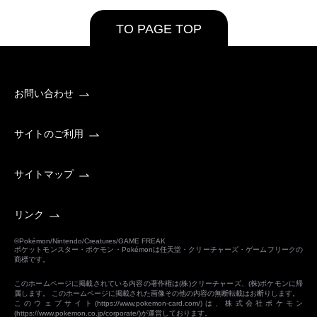
TO PAGE TOP
お問い合わせ
サイトのご利用
サイトマップ
リンク
©Pokémon/Nintendo/Creatures/GAME FREAK
ポケットモンスター・ポケモン・Pokémonは任天堂・クリーチャーズ・ゲームフリークの
商標です。
このホームページに掲載されている内容の著作権は(株)クリーチャーズ、(株)ポケモンに帰
属します。 このホームページに掲載された画像その他の内容の無断転載はお断りします。
このウェブサイト(
https://www.pokemon-card.com/
)は、株式会社ポケモン
(
https://www.pokemon.co.jp/corporate/
)が運営しております。