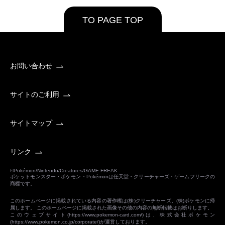
TO PAGE TOP
お問い合わせ
サイトのご利用
サイトマップ
リンク
©Pokémon/Nintendo/Creatures/GAME FREAK
ポケットモンスター・ポケモン・Pokémonは任天堂・クリーチャーズ・ゲームフリークの
商標です。
このホームページに掲載されている内容の著作権は(株)クリーチャーズ、(株)ポケモンに帰
属します。 このホームページに掲載された画像その他の内容の無断転載はお断りします。
このウェブサイト(
https://www.pokemon-card.com/
)は、株式会社ポケモン
(
https://www.pokemon.co.jp/corporate/
)が運営しております。