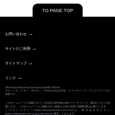
TO PAGE TOP
お問い合わせ
サイトのご利用
サイトマップ
リンク
©Pokémon/Nintendo/Creatures/GAME FREAK
ポケットモンスター・ポケモン・Pokémonは任天堂・クリーチャーズ・ゲームフリークの
商標です。
このホームページに掲載されている内容の著作権は(株)クリーチャーズ、(株)ポケモンに帰
属します。 このホームページに掲載された画像その他の内容の無断転載はお断りします。
このウェブサイト(
https://www.pokemon-card.com/
)は、株式会社ポケモン
(
https://www.pokemon.co.jp/corporate/
)が運営しております。