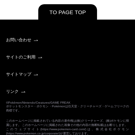
TO PAGE TOP
お問い合わせ
サイトのご利用
サイトマップ
リンク
©Pokémon/Nintendo/Creatures/GAME FREAK
ポケットモンスター・ポケモン・Pokémonは任天堂・クリーチャーズ・ゲームフリークの
商標です。
このホームページに掲載されている内容の著作権は(株)クリーチャーズ、(株)ポケモンに帰
属します。 このホームページに掲載された画像その他の内容の無断転載はお断りします。
このウェブサイト(
https://www.pokemon-card.com/
)は、株式会社ポケモン
(
https://www.pokemon.co.jp/corporate/
)が運営しております。