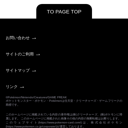
TO PAGE TOP
お問い合わせ
サイトのご利用
サイトマップ
リンク
©Pokémon/Nintendo/Creatures/GAME FREAK
ポケットモンスター・ポケモン・Pokémonは任天堂・クリーチャーズ・ゲームフリークの
商標です。
このホームページに掲載されている内容の著作権は(株)クリーチャーズ、(株)ポケモンに帰
属します。 このホームページに掲載された画像その他の内容の無断転載はお断りします。
このウェブサイト(
https://www.pokemon-card.com/
)は、株式会社ポケモン
(
https://www.pokemon.co.jp/corporate/
)が運営しております。