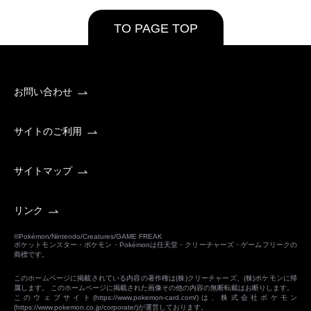
TO PAGE TOP
お問い合わせ
サイトのご利用
サイトマップ
リンク
©Pokémon/Nintendo/Creatures/GAME FREAK
ポケットモンスター・ポケモン・Pokémonは任天堂・クリーチャーズ・ゲームフリークの
商標です。
このホームページに掲載されている内容の著作権は(株)クリーチャーズ、(株)ポケモンに帰
属します。 このホームページに掲載された画像その他の内容の無断転載はお断りします。
このウェブサイト(
https://www.pokemon-card.com/
)は、株式会社ポケモン
(
https://www.pokemon.co.jp/corporate/
)が運営しております。