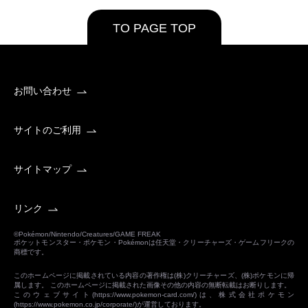
TO PAGE TOP
お問い合わせ
サイトのご利用
サイトマップ
リンク
©Pokémon/Nintendo/Creatures/GAME FREAK
ポケットモンスター・ポケモン・Pokémonは任天堂・クリーチャーズ・ゲームフリークの
商標です。
このホームページに掲載されている内容の著作権は(株)クリーチャーズ、(株)ポケモンに帰
属します。 このホームページに掲載された画像その他の内容の無断転載はお断りします。
このウェブサイト(
https://www.pokemon-card.com/
)は、株式会社ポケモン
(
https://www.pokemon.co.jp/corporate/
)が運営しております。