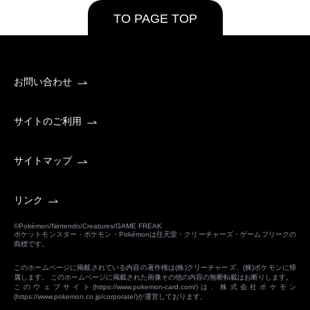
TO PAGE TOP
お問い合わせ
サイトのご利用
サイトマップ
リンク
©Pokémon/Nintendo/Creatures/GAME FREAK
ポケットモンスター・ポケモン・Pokémonは任天堂・クリーチャーズ・ゲームフリークの
商標です。
このホームページに掲載されている内容の著作権は(株)クリーチャーズ、(株)ポケモンに帰
属します。 このホームページに掲載された画像その他の内容の無断転載はお断りします。
このウェブサイト(
https://www.pokemon-card.com/
)は、株式会社ポケモン
(
https://www.pokemon.co.jp/corporate/
)が運営しております。