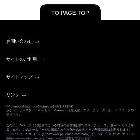
TO PAGE TOP
お問い合わせ
サイトのご利用
サイトマップ
リンク
©Pokémon/Nintendo/Creatures/GAME FREAK
ポケットモンスター・ポケモン・Pokémonは任天堂・クリーチャーズ・ゲームフリークの
商標です。
このホームページに掲載されている内容の著作権は(株)クリーチャーズ、(株)ポケモンに帰
属します。 このホームページに掲載された画像その他の内容の無断転載はお断りします。
このウェブサイト(
https://www.pokemon-card.com/
)は、株式会社ポケモン
(
https://www.pokemon.co.jp/corporate/
)が運営しております。