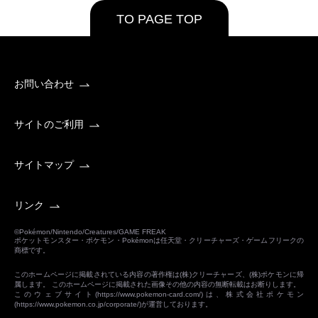
TO PAGE TOP
お問い合わせ
サイトのご利用
サイトマップ
リンク
©Pokémon/Nintendo/Creatures/GAME FREAK
ポケットモンスター・ポケモン・Pokémonは任天堂・クリーチャーズ・ゲームフリークの
商標です。
このホームページに掲載されている内容の著作権は(株)クリーチャーズ、(株)ポケモンに帰
属します。 このホームページに掲載された画像その他の内容の無断転載はお断りします。
このウェブサイト(
https://www.pokemon-card.com/
)は、株式会社ポケモン
(
https://www.pokemon.co.jp/corporate/
)が運営しております。