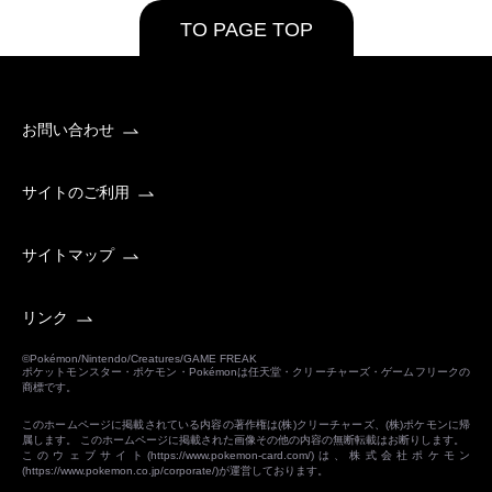
TO PAGE TOP
お問い合わせ
サイトのご利用
サイトマップ
リンク
©Pokémon/Nintendo/Creatures/GAME FREAK
ポケットモンスター・ポケモン・Pokémonは任天堂・クリーチャーズ・ゲームフリークの
商標です。
このホームページに掲載されている内容の著作権は(株)クリーチャーズ、(株)ポケモンに帰
属します。 このホームページに掲載された画像その他の内容の無断転載はお断りします。
このウェブサイト(
https://www.pokemon-card.com/
)は、株式会社ポケモン
(
https://www.pokemon.co.jp/corporate/
)が運営しております。