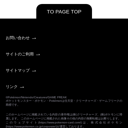
TO PAGE TOP
お問い合わせ
サイトのご利用
サイトマップ
リンク
©Pokémon/Nintendo/Creatures/GAME FREAK
ポケットモンスター・ポケモン・Pokémonは任天堂・クリーチャーズ・ゲームフリークの
商標です。
このホームページに掲載されている内容の著作権は(株)クリーチャーズ、(株)ポケモンに帰
属します。 このホームページに掲載された画像その他の内容の無断転載はお断りします。
このウェブサイト(
https://www.pokemon-card.com/
)は、株式会社ポケモン
(
https://www.pokemon.co.jp/corporate/
)が運営しております。