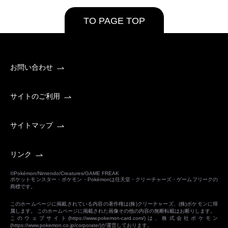
TO PAGE TOP
お問い合わせ
サイトのご利用
サイトマップ
リンク
©Pokémon/Nintendo/Creatures/GAME FREAK
ポケットモンスター・ポケモン・Pokémonは任天堂・クリーチャーズ・ゲームフリークの
商標です。
このホームページに掲載されている内容の著作権は(株)クリーチャーズ、(株)ポケモンに帰
属します。 このホームページに掲載された画像その他の内容の無断転載はお断りします。
このウェブサイト(
https://www.pokemon-card.com/
)は、株式会社ポケモン
(
https://www.pokemon.co.jp/corporate/
)が運営しております。