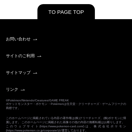
TO PAGE TOP
お問い合わせ
サイトのご利用
サイトマップ
リンク
©Pokémon/Nintendo/Creatures/GAME FREAK
ポケットモンスター・ポケモン・Pokémonは任天堂・クリーチャーズ・ゲームフリークの
商標です。
このホームページに掲載されている内容の著作権は(株)クリーチャーズ、(株)ポケモンに帰
属します。 このホームページに掲載された画像その他の内容の無断転載はお断りします。
このウェブサイト(
https://www.pokemon-card.com/
)は、株式会社ポケモン
(
https://www.pokemon.co.jp/corporate/
)が運営しております。