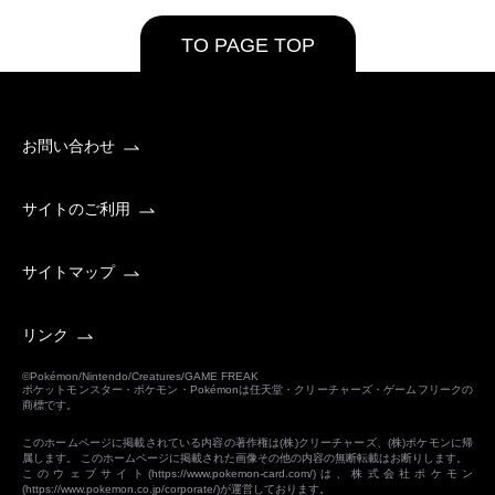
TO PAGE TOP
お問い合わせ
サイトのご利用
サイトマップ
リンク
©Pokémon/Nintendo/Creatures/GAME FREAK
ポケットモンスター・ポケモン・Pokémonは任天堂・クリーチャーズ・ゲームフリークの
商標です。
このホームページに掲載されている内容の著作権は(株)クリーチャーズ、(株)ポケモンに帰
属します。 このホームページに掲載された画像その他の内容の無断転載はお断りします。
このウェブサイト(
https://www.pokemon-card.com/
)は、株式会社ポケモン
(
https://www.pokemon.co.jp/corporate/
)が運営しております。