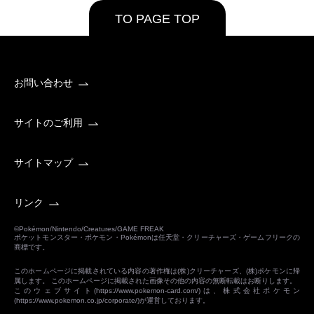
TO PAGE TOP
お問い合わせ
サイトのご利用
サイトマップ
リンク
©Pokémon/Nintendo/Creatures/GAME FREAK
ポケットモンスター・ポケモン・Pokémonは任天堂・クリーチャーズ・ゲームフリークの
商標です。
このホームページに掲載されている内容の著作権は(株)クリーチャーズ、(株)ポケモンに帰
属します。 このホームページに掲載された画像その他の内容の無断転載はお断りします。
このウェブサイト(
https://www.pokemon-card.com/
)は、株式会社ポケモン
(
https://www.pokemon.co.jp/corporate/
)が運営しております。