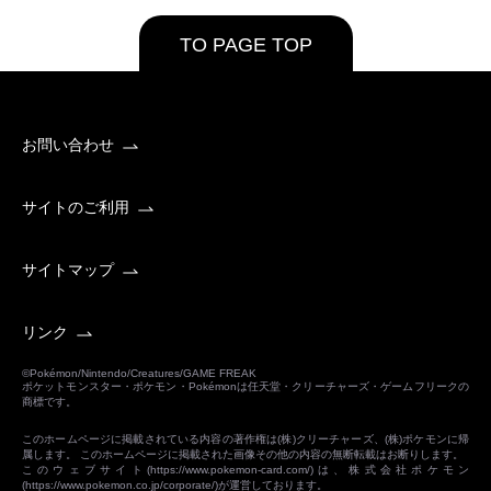
TO PAGE TOP
お問い合わせ
サイトのご利用
サイトマップ
リンク
©Pokémon/Nintendo/Creatures/GAME FREAK
ポケットモンスター・ポケモン・Pokémonは任天堂・クリーチャーズ・ゲームフリークの
商標です。
このホームページに掲載されている内容の著作権は(株)クリーチャーズ、(株)ポケモンに帰
属します。 このホームページに掲載された画像その他の内容の無断転載はお断りします。
このウェブサイト(
https://www.pokemon-card.com/
)は、株式会社ポケモン
(
https://www.pokemon.co.jp/corporate/
)が運営しております。