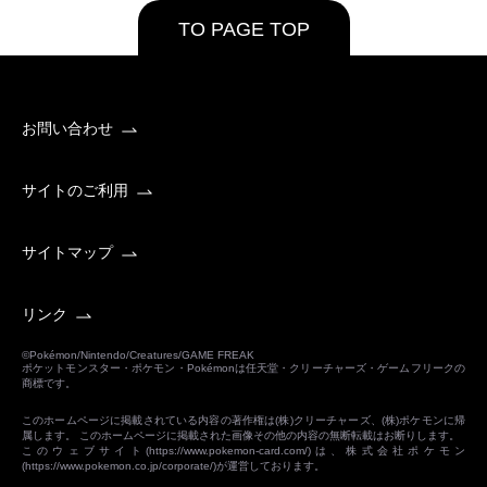
TO PAGE TOP
お問い合わせ
サイトのご利用
サイトマップ
リンク
©Pokémon/Nintendo/Creatures/GAME FREAK
ポケットモンスター・ポケモン・Pokémonは任天堂・クリーチャーズ・ゲームフリークの
商標です。
このホームページに掲載されている内容の著作権は(株)クリーチャーズ、(株)ポケモンに帰
属します。 このホームページに掲載された画像その他の内容の無断転載はお断りします。
このウェブサイト(
https://www.pokemon-card.com/
)は、株式会社ポケモン
(
https://www.pokemon.co.jp/corporate/
)が運営しております。