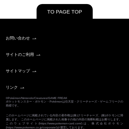
TO PAGE TOP
お問い合わせ
サイトのご利用
サイトマップ
リンク
©Pokémon/Nintendo/Creatures/GAME FREAK
ポケットモンスター・ポケモン・Pokémonは任天堂・クリーチャーズ・ゲームフリークの
商標です。
このホームページに掲載されている内容の著作権は(株)クリーチャーズ、(株)ポケモンに帰
属します。 このホームページに掲載された画像その他の内容の無断転載はお断りします。
このウェブサイト(
https://www.pokemon-card.com/
)は、株式会社ポケモン
(
https://www.pokemon.co.jp/corporate/
)が運営しております。