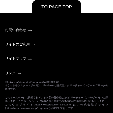
TO PAGE TOP
お問い合わせ
サイトのご利用
サイトマップ
リンク
©Pokémon/Nintendo/Creatures/GAME FREAK
ポケットモンスター・ポケモン・Pokémonは任天堂・クリーチャーズ・ゲームフリークの
商標です。
このホームページに掲載されている内容の著作権は(株)クリーチャーズ、(株)ポケモンに帰
属します。 このホームページに掲載された画像その他の内容の無断転載はお断りします。
このウェブサイト(
https://www.pokemon-card.com/
)は、株式会社ポケモン
(
https://www.pokemon.co.jp/corporate/
)が運営しております。