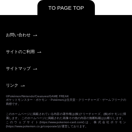
TO PAGE TOP
お問い合わせ
サイトのご利用
サイトマップ
リンク
©Pokémon/Nintendo/Creatures/GAME FREAK
ポケットモンスター・ポケモン・Pokémonは任天堂・クリーチャーズ・ゲームフリークの
商標です。
このホームページに掲載されている内容の著作権は(株)クリーチャーズ、(株)ポケモンに帰
属します。 このホームページに掲載された画像その他の内容の無断転載はお断りします。
このウェブサイト(
https://www.pokemon-card.com/
)は、株式会社ポケモン
(
https://www.pokemon.co.jp/corporate/
)が運営しております。