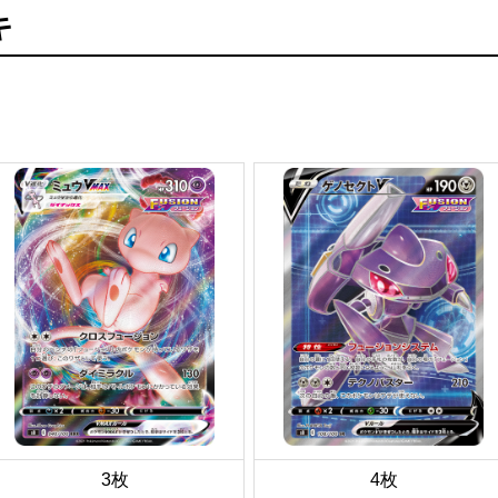
キ
3枚
4枚