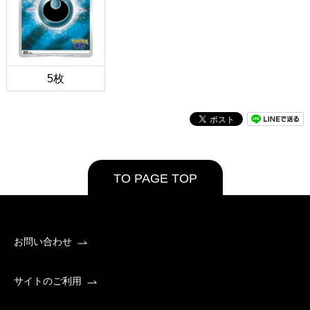
5枚
TO PAGE TOP
お問い合わせ
サイトのご利用