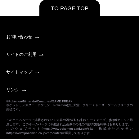
TO PAGE TOP
お問い合わせ
サイトのご利用
サイトマップ
リンク
©Pokémon/Nintendo/Creatures/GAME FREAK
ポケットモンスター・ポケモン・Pokémonは任天堂・クリーチャーズ・ゲームフリークの
商標です。
このホームページに掲載されている内容の著作権は(株)クリーチャーズ、(株)ポケモンに帰
属します。 このホームページに掲載された画像その他の内容の無断転載はお断りします。
このウェブサイト(
https://www.pokemon-card.com/
)は、株式会社ポケモン
(
https://www.pokemon.co.jp/corporate/
)が運営しております。