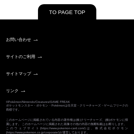
TO PAGE TOP
お問い合わせ
サイトのご利用
サイトマップ
リンク
©Pokémon/Nintendo/Creatures/GAME FREAK
ポケットモンスター・ポケモン・Pokémonは任天堂・クリーチャーズ・ゲームフリークの
商標です。
このホームページに掲載されている内容の著作権は(株)クリーチャーズ、(株)ポケモンに帰
属します。 このホームページに掲載された画像その他の内容の無断転載はお断りします。
このウェブサイト(
https://www.pokemon-card.com/
)は、株式会社ポケモン
(
https://www.pokemon.co.jp/corporate/
)が運営しております。