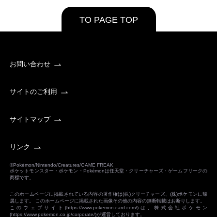
TO PAGE TOP
お問い合わせ
サイトのご利用
サイトマップ
リンク
©Pokémon/Nintendo/Creatures/GAME FREAK
ポケットモンスター・ポケモン・Pokémonは任天堂・クリーチャーズ・ゲームフリークの
商標です。
このホームページに掲載されている内容の著作権は(株)クリーチャーズ、(株)ポケモンに帰
属します。 このホームページに掲載された画像その他の内容の無断転載はお断りします。
このウェブサイト(
https://www.pokemon-card.com/
)は、株式会社ポケモン
(
https://www.pokemon.co.jp/corporate/
)が運営しております。