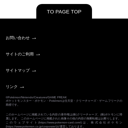
TO PAGE TOP
お問い合わせ
サイトのご利用
サイトマップ
リンク
©Pokémon/Nintendo/Creatures/GAME FREAK
ポケットモンスター・ポケモン・Pokémonは任天堂・クリーチャーズ・ゲームフリークの
商標です。
このホームページに掲載されている内容の著作権は(株)クリーチャーズ、(株)ポケモンに帰
属します。 このホームページに掲載された画像その他の内容の無断転載はお断りします。
このウェブサイト(
https://www.pokemon-card.com/
)は、株式会社ポケモン
(
https://www.pokemon.co.jp/corporate/
)が運営しております。