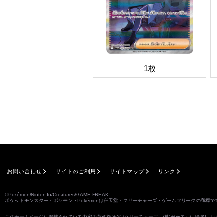
1枚
お問い合わせ
サイトのご利用
サイトマップ
リンク
©Pokémon/Nintendo/Creatures/GAME FREAK
ポケットモンスター・ポケモン・Pokémonは任天堂・クリーチャーズ・ゲームフリークの商標で
このホームページに掲載されている内容の著作権は(株)クリーチャーズ、(株)ポケモンに帰属し