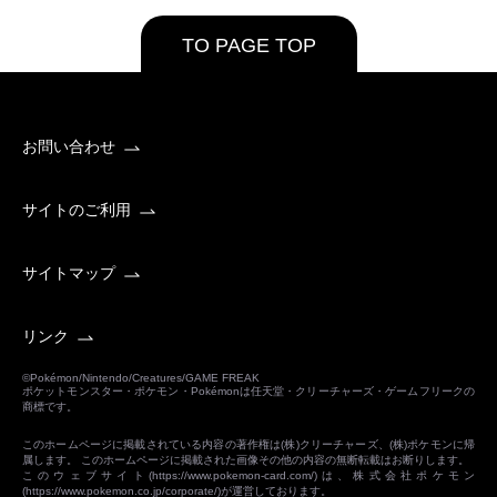
TO PAGE TOP
お問い合わせ
サイトのご利用
サイトマップ
リンク
©Pokémon/Nintendo/Creatures/GAME FREAK
ポケットモンスター・ポケモン・Pokémonは任天堂・クリーチャーズ・ゲームフリークの
商標です。
このホームページに掲載されている内容の著作権は(株)クリーチャーズ、(株)ポケモンに帰
属します。 このホームページに掲載された画像その他の内容の無断転載はお断りします。
このウェブサイト(
https://www.pokemon-card.com/
)は、株式会社ポケモン
(
https://www.pokemon.co.jp/corporate/
)が運営しております。