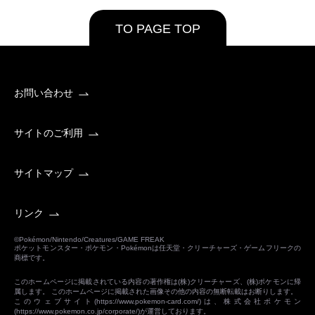
TO PAGE TOP
お問い合わせ
サイトのご利用
サイトマップ
リンク
©Pokémon/Nintendo/Creatures/GAME FREAK
ポケットモンスター・ポケモン・Pokémonは任天堂・クリーチャーズ・ゲームフリークの
商標です。
このホームページに掲載されている内容の著作権は(株)クリーチャーズ、(株)ポケモンに帰
属します。 このホームページに掲載された画像その他の内容の無断転載はお断りします。
このウェブサイト(
https://www.pokemon-card.com/
)は、株式会社ポケモン
(
https://www.pokemon.co.jp/corporate/
)が運営しております。