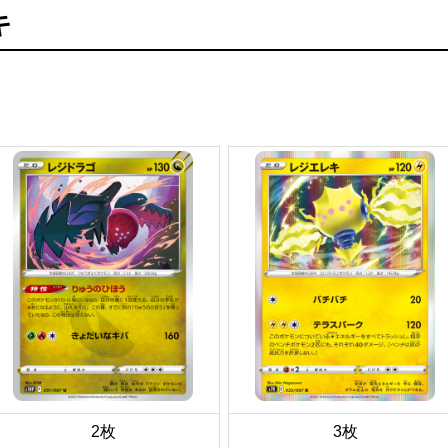
キ
2枚
3枚