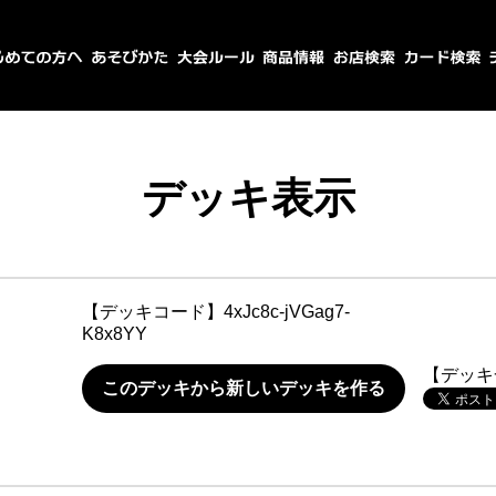
デッキ表示
【デッキコード】
4xJc8c-jVGag7-
K8x8YY
【デッキ
このデッキから新しいデッキを作る