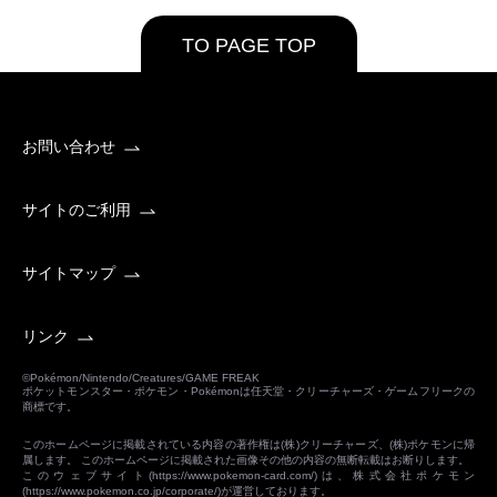
TO PAGE TOP
お問い合わせ
サイトのご利用
サイトマップ
リンク
©Pokémon/Nintendo/Creatures/GAME FREAK
ポケットモンスター・ポケモン・Pokémonは任天堂・クリーチャーズ・ゲームフリークの
商標です。
このホームページに掲載されている内容の著作権は(株)クリーチャーズ、(株)ポケモンに帰
属します。 このホームページに掲載された画像その他の内容の無断転載はお断りします。
このウェブサイト(
https://www.pokemon-card.com/
)は、株式会社ポケモン
(
https://www.pokemon.co.jp/corporate/
)が運営しております。