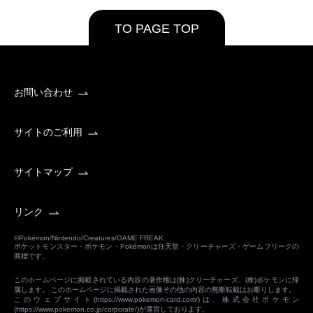
TO PAGE TOP
お問い合わせ
サイトのご利用
サイトマップ
リンク
©Pokémon/Nintendo/Creatures/GAME FREAK
ポケットモンスター・ポケモン・Pokémonは任天堂・クリーチャーズ・ゲームフリークの
商標です。
このホームページに掲載されている内容の著作権は(株)クリーチャーズ、(株)ポケモンに帰
属します。 このホームページに掲載された画像その他の内容の無断転載はお断りします。
このウェブサイト(
https://www.pokemon-card.com/
)は、株式会社ポケモン
(
https://www.pokemon.co.jp/corporate/
)が運営しております。