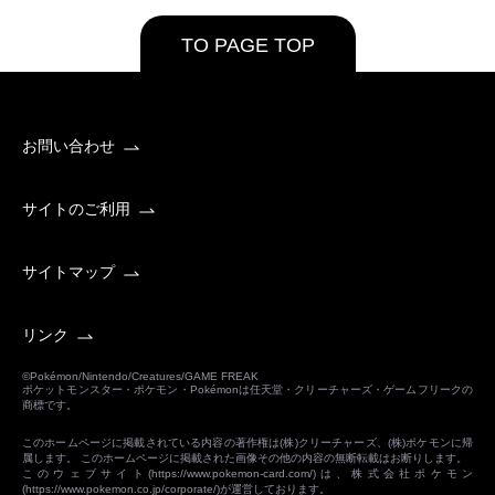
TO PAGE TOP
お問い合わせ
サイトのご利用
サイトマップ
リンク
©Pokémon/Nintendo/Creatures/GAME FREAK
ポケットモンスター・ポケモン・Pokémonは任天堂・クリーチャーズ・ゲームフリークの
商標です。
このホームページに掲載されている内容の著作権は(株)クリーチャーズ、(株)ポケモンに帰
属します。 このホームページに掲載された画像その他の内容の無断転載はお断りします。
このウェブサイト(
https://www.pokemon-card.com/
)は、株式会社ポケモン
(
https://www.pokemon.co.jp/corporate/
)が運営しております。