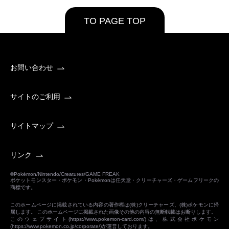
TO PAGE TOP
お問い合わせ
サイトのご利用
サイトマップ
リンク
©Pokémon/Nintendo/Creatures/GAME FREAK
ポケットモンスター・ポケモン・Pokémonは任天堂・クリーチャーズ・ゲームフリークの
商標です。
このホームページに掲載されている内容の著作権は(株)クリーチャーズ、(株)ポケモンに帰
属します。 このホームページに掲載された画像その他の内容の無断転載はお断りします。
このウェブサイト(
https://www.pokemon-card.com/
)は、株式会社ポケモン
(
https://www.pokemon.co.jp/corporate/
)が運営しております。